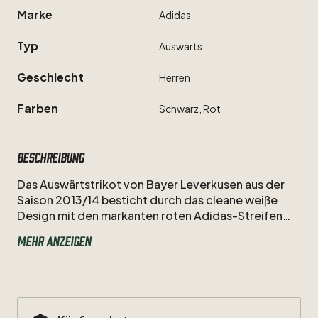
Marke
Adidas
Typ
Auswärts
Geschlecht
Herren
Farben
Schwarz,
Rot
Beschreibung
Das
Auswärtstrikot
von
Bayer
Leverkusen
aus
der
Saison
2013
​/​
14
besticht
durch
das
cleane
weiße
Design
mit
den
markanten
roten
Adidas-Streifen
und
der
Dynamik
von
Emre
Can.
Als
Nummer
10
Mehr anzeigen
überzeugte
der
vielseitige
Mittelfeldmotor
in
seiner
starken
Debütsaison
im
Adidas-Dress
der
Werkself
und
ebnete
mit
seinen
Leistungen
den
Weg
zur
Champions-League-Qualifikation.