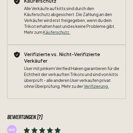
Käuferschutz
Größe:
L
Alle Verkäufe auf kitts sind durch den
Käuferschutz abgesichert. Die Zahlung an den
Maße:
Verkäufer wird erst freigegeben, wenn du dein
Trikot erhalten hast und es keine Probleme gibt.
Breite:
Mehr zum
Käuferschutz
.
Länge:
Verifizierte vs. Nicht-Verifizierte
Zustand:
9
​/​
10
Verkäufer
Beflockung:
#10
Can
User mit pinkem Verified Haken garantieren für die
Echtheit der verkauften Trikots und sind von kitts
überprüft - alle anderen User verkaufen privat
Besonderheiten:
Bundesliga
Patch
ohne Überprüfung. Mehr zu der
Verifizierung.
Bewertungen (7)
NW