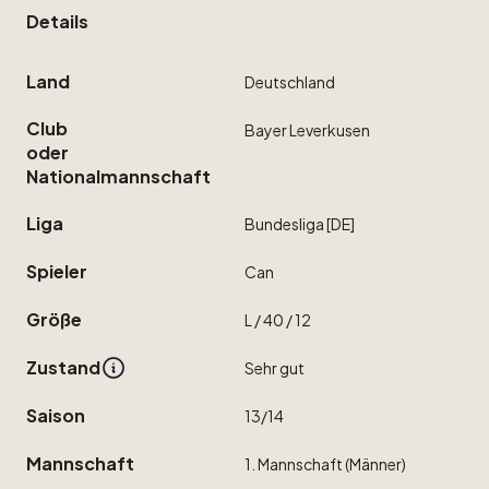
Details
Land
Deutschland
Club
Bayer
Leverkusen
oder
Nationalmannschaft
Liga
Bundesliga
[DE]
Spieler
Can
Größe
L
​/​
40
​/​
12
Zustand
Sehr
gut
Saison
13
​/​
14
Mannschaft
1.
Mannschaft
(Männer)