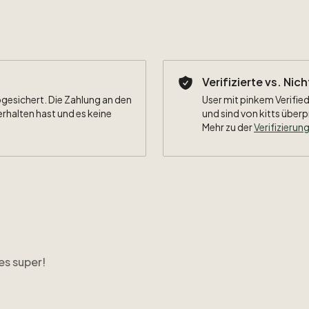
Beflockun
Besonderh
Verifizierte vs. Nic
bgesichert. Die Zahlung an den
User mit pinkem Verified
erhalten hast und es keine
und sind von kitts überp
Mehr zu der
Verifizierung
es super!