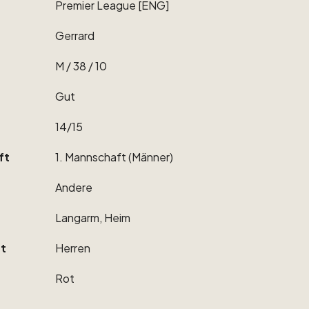
Premier
League
[ENG]
Gerrard
M
​/​
38
​/​
10
Gut
14
​/​
15
ft
1.
Mannschaft
(Männer)
Andere
Langarm,
Heim
t
Herren
Rot