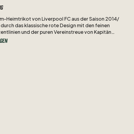
ng
m-Heimtrikot
von
Liverpool
FC
aus
der
Saison
2014
​/​
durch
das
klassische
rote
Design
mit
den
feinen
entlinien
und
der
puren
Vereinstreue
von
Kapitän
rard.
In
seiner
emotionalen
Abschiedssaison
an
der
gen
ad
zog
das
Mittelfeld-Idol
als
Nummer
8
ein
letztes
em
Warrior-Dress
die
Fäden
und
prägte
das
Spiel
der
seiner
unnachahmlichen
Mentalität.
/​
10