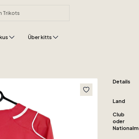
kus
Über kitts
Details
Land
Club
oder
Nationalm