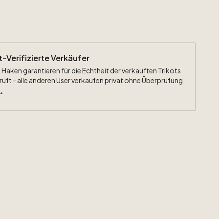
g:
#8
Gerrard
eiten:
Langarm
ht-Verifizierte Verkäufer
 Haken garantieren für die Echtheit der verkauften Trikots
rüft - alle anderen User verkaufen privat ohne Überprüfung.
.