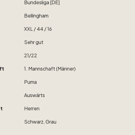
Bundesliga
[DE]
Bellingham
XXL
​/​
44
​/​
16
Sehr
gut
21
​/​
22
ft
1.
Mannschaft
(Männer)
Puma
Auswärts
t
Herren
Schwarz,
Grau