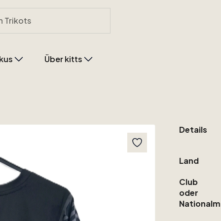
kus
Über kitts
Details
Land
Club
oder
Nationalm