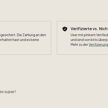
Beflockun
Besonderh
Verifizierte vs. Nic
bgesichert. Die Zahlung an den
User mit pinkem Verified
erhalten hast und es keine
und sind von kitts überp
Mehr zu der
Verifizierung
es super!