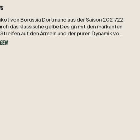
ng
ikot
von
Borussia
Dortmund
aus
der
Saison
2021
​/​
22
urch
das
klassische
gelbe
Design
mit
den
markanten
Streifen
auf
den
Ärmeln
und
der
puren
Dynamik
von
ngham.
Als
Nummer
22
überragte
der
unermüdliche
gen
motor
in
diesem
Puma-Dress
mit
seiner
enormen
stärke
sowie
Torgefährlichkeit
und
reifte
endgültig
uten
Anführer
im
Spiel
des
BVB.
/​
10