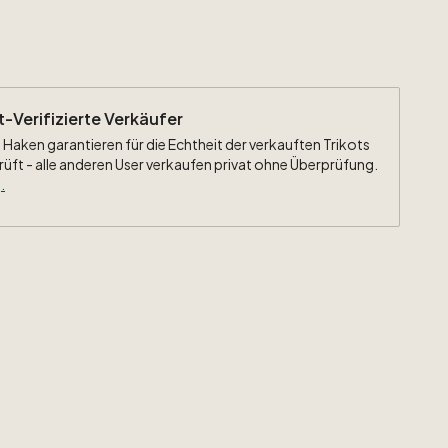
g:
#22
Bellingham
eiten:
Bundesliga
Patch
ht-Verifizierte Verkäufer
 Haken garantieren für die Echtheit der verkauften Trikots
rüft - alle anderen User verkaufen privat ohne Überprüfung.
.