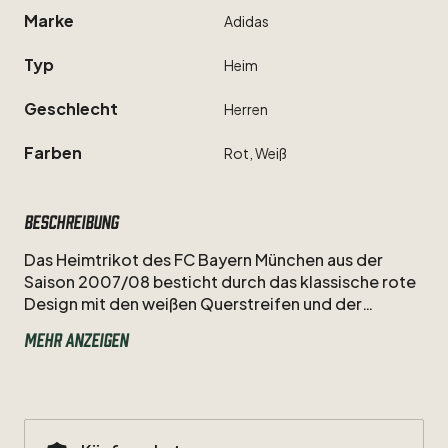
Marke
Adidas
Typ
Heim
Geschlecht
Herren
Farben
Rot,
Weiß
Beschreibung
Das
Heimtrikot
des
FC
Bayern
München
aus
der
Saison
2007
​/​
08
besticht
durch
das
klassische
rote
Design
mit
den
weißen
Querstreifen
und
der
Dynamik
von
Marcell
Jansen.
Als
Nummer
23
Mehr anzeigen
beackerte
der
schussgewaltige
Neuzugang
in
diesem
Adidas-Dress
die
linke
Außenbahn
und
feierte
mit
den
Münchnern
am
Saisonende
das
souveräne
Double
aus
Meisterschaft
und
DFB-
Pokal.