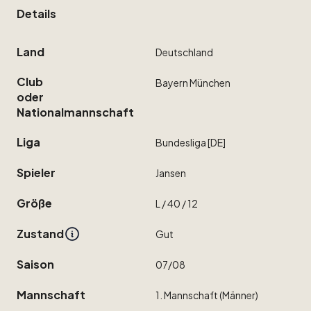
Details
Land
Deutschland
Club
Bayern
München
oder
Nationalmannschaft
Liga
Bundesliga
[DE]
Spieler
Jansen
Größe
L
​/​
40
​/​
12
Zustand
Gut
Saison
07
​/​
08
Mannschaft
1.
Mannschaft
(Männer)