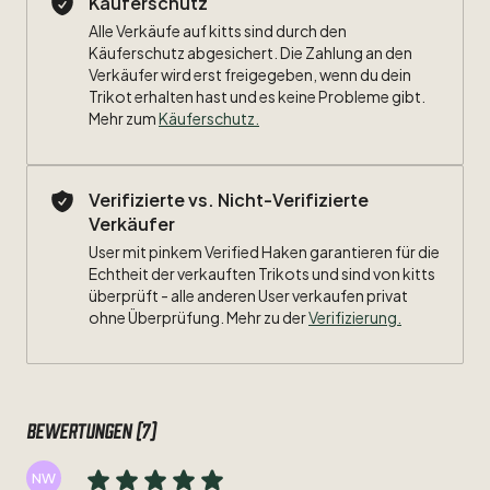
Käuferschutz
Alle Verkäufe auf kitts sind durch den
Größe:
L
Käuferschutz abgesichert. Die Zahlung an den
Verkäufer wird erst freigegeben, wenn du dein
Maße:
Trikot erhalten hast und es keine Probleme gibt.
Mehr zum
Käuferschutz
.
Breite:
Länge:
Verifizierte vs. Nicht-Verifizierte
Verkäufer
Zustand:
7
​/​
10
Flock
leichte
Mängel
User mit pinkem Verified Haken garantieren für die
Beflockung:
Echtheit der verkauften Trikots und sind von kitts
#23
Jansen
überprüft - alle anderen User verkaufen privat
ohne Überprüfung. Mehr zu der
Verifizierung.
Bewertungen (7)
NW