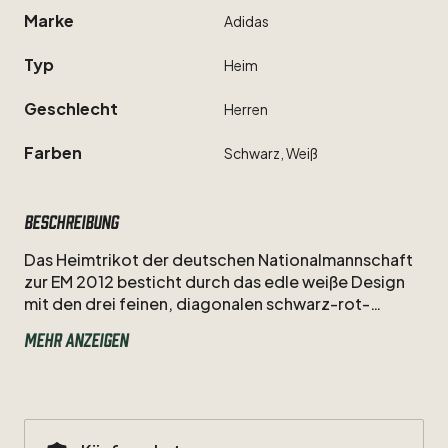
Marke
Adidas
Typ
Heim
Geschlecht
Herren
Farben
Schwarz,
Weiß
Beschreibung
Das
Heimtrikot
der
deutschen
Nationalmannschaft
zur
EM
2012
besticht
durch
das
edle
weiße
Design
mit
den
drei
feinen,
diagonalen
schwarz-rot-
goldenen
Linien
und
der
Zuverlässigkeit
von
Philipp
Mehr anzeigen
Lahm.
Als
Nummer
16
führte
der
Weltklasse-
Außenverteidiger
und
Kapitän
das
DFB-Team
in
diesem
Adidas-Dress
mit
gewohnter
Souveränität
bis
ins
Halbfinale
des
Turniers
in
Polen
und
der
Ukraine.