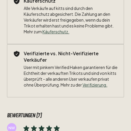
Käuferschutz
Alle Verkäufe auf kitts sind durch den
Größe:
L
Käuferschutz abgesichert. Die Zahlung an den
Verkäufer wird erst freigegeben, wenn du dein
Maße:
Trikot erhalten hast und es keine Probleme gibt.
Mehr zum
Käuferschutz
.
Breite:
Länge:
Verifizierte vs. Nicht-Verifizierte
Verkäufer
Zustand:
9
​/​
10
User mit pinkem Verified Haken garantieren für die
Beflockung:
Echtheit der verkauften Trikots und sind von kitts
#16
Lahm
überprüft - alle anderen User verkaufen privat
ohne Überprüfung. Mehr zu der
Verifizierung.
Bewertungen (7)
NW