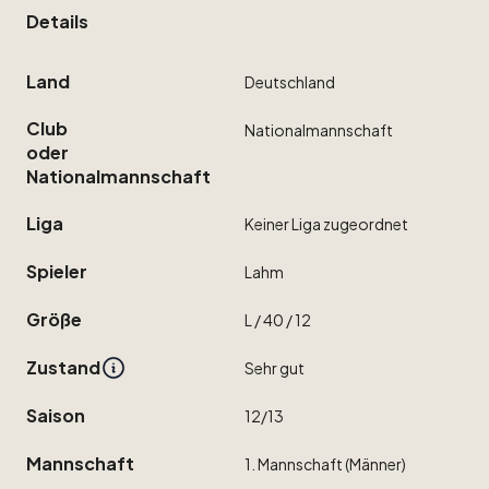
Details
Land
Deutschland
Club
Nationalmannschaft
oder
Nationalmannschaft
Liga
Keiner
Liga
zugeordnet
Spieler
Lahm
Größe
L
​/​
40
​/​
12
Zustand
Sehr
gut
Saison
12
​/​
13
Mannschaft
1.
Mannschaft
(Männer)