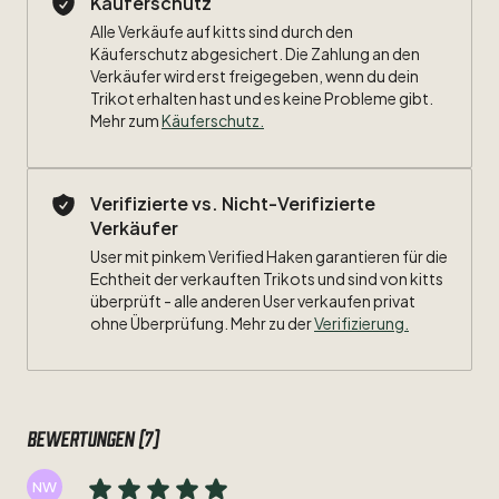
Käuferschutz
Erfolgswillen
der
Münchner
auf
dem
Weg
zum
Triple
Alle Verkäufe auf kitts sind durch den
perfekt
widerspiegelt.
Käuferschutz abgesichert. Die Zahlung an den
Verkäufer wird erst freigegeben, wenn du dein
Größe:
L
Trikot erhalten hast und es keine Probleme gibt.
Mehr zum
Käuferschutz
.
Maße:
Breite:
Verifizierte vs. Nicht-Verifizierte
Verkäufer
Länge:
User mit pinkem Verified Haken garantieren für die
Zustand:
Echtheit der verkauften Trikots und sind von kitts
8
​/​
10
überprüft - alle anderen User verkaufen privat
ohne Überprüfung. Mehr zu der
Verifizierung.
Beflockung:
#10
Robben
Bewertungen (7)
NW