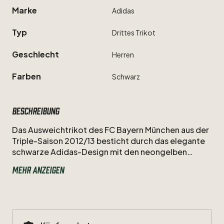
Marke
Adidas
Typ
Drittes
Trikot
Geschlecht
Herren
Farben
Schwarz
Beschreibung
Das
Ausweichtrikot
des
FC
Bayern
München
aus
der
Triple-Saison
2012
​/​
13
besticht
durch
das
elegante
schwarze
Adidas-Design
mit
den
neongelben
Akzenten
und
die
unnachahmliche
Klasse
von
Arjen
Mehr anzeigen
Robben.
In
dieser
historischen
Spielzeit,
in
der
die
Nummer
10
den
entscheidenden
Treffer
im
Wembley-Finale
erzielte,
festigte
der
Niederländer
seinen
Status
als
Legende.
Ein
hochemotionales
Sammlerstück,
das
die
Dominanz
und
den