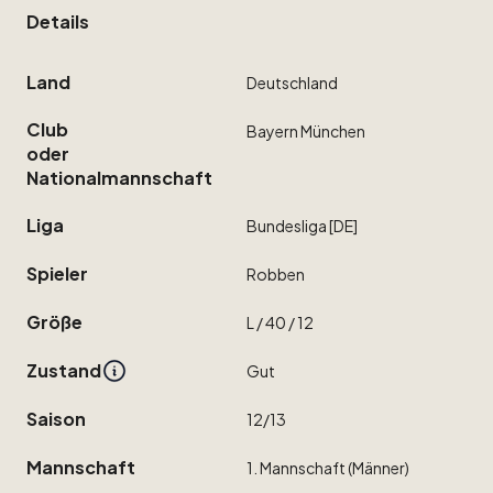
Details
Land
Deutschland
Club
Bayern
München
oder
Nationalmannschaft
Liga
Bundesliga
[DE]
Spieler
Robben
Größe
L
​/​
40
​/​
12
Zustand
Gut
Saison
12
​/​
13
Mannschaft
1.
Mannschaft
(Männer)