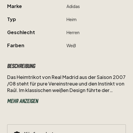
Marke
Adidas
Typ
Heim
Geschlecht
Herren
Farben
Weiß
Beschreibung
Das
Heimtrikot
von
Real
Madrid
aus
der
Saison
2007
/​
08
steht
für
pure
Vereinstreue
und
den
Instinkt
von
Raúl.
Im
klassischen
weißen
Design
führte
der
Kapitän
die
Königlichen
zur
spanischen
Mehr anzeigen
Meisterschaft.
Ein
edles
Sammlerstück,
das
die
unvergessliche
Aura
der
Nummer
7
im
Santiago
Bernabéu
perfekt
widerspiegelt.
Größe:
M