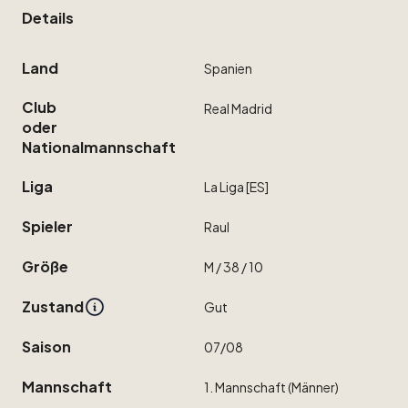
Details
Land
Spanien
Club
Real
Madrid
oder
Nationalmannschaft
Liga
La
Liga
[ES]
Spieler
Raul
Größe
M
​/​
38
​/​
10
Zustand
Gut
Saison
07
​/​
08
Mannschaft
1.
Mannschaft
(Männer)