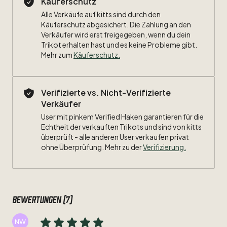
Käuferschutz
Alle Verkäufe auf kitts sind durch den
Maße:
Käuferschutz abgesichert. Die Zahlung an den
Verkäufer wird erst freigegeben, wenn du dein
Breite:
53cm
Trikot erhalten hast und es keine Probleme gibt.
Mehr zum
Käuferschutz
.
Länge:
71cm
Zustand:
9
​/​
10
Verifizierte vs. Nicht-Verifizierte
Verkäufer
Beflockung:
#7
Raúl
User mit pinkem Verified Haken garantieren für die
Besonderheiten:
Echtheit der verkauften Trikots und sind von kitts
La
Liga
Patch
überprüft - alle anderen User verkaufen privat
ohne Überprüfung. Mehr zu der
Verifizierung.
Bewertungen (7)
NW