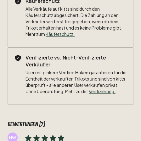
Käuferschutz
Alle Verkäufe auf kitts sind durch den
Größe:
L
Käuferschutz abgesichert. Die Zahlung an den
Verkäufer wird erst freigegeben, wenn du dein
Maße:
Trikot erhalten hast und es keine Probleme gibt.
Mehr zum
Käuferschutz
.
Breite:
56cm
Länge:
73cm
Verifizierte vs. Nicht-Verifizierte
Verkäufer
Zustand:
9
​/​
10
User mit pinkem Verified Haken garantieren für die
Beflockung:
Echtheit der verkauften Trikots und sind von kitts
#8
Nasri
überprüft - alle anderen User verkaufen privat
ohne Überprüfung. Mehr zu der
Verifizierung.
Bewertungen (7)
NW