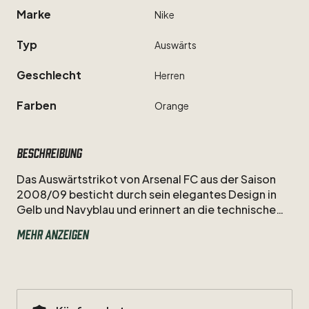
Marke
Nike
Typ
Auswärts
Geschlecht
Herren
Farben
Orange
Beschreibung
Das
Auswärtstrikot
von
Arsenal
FC
aus
der
Saison
2008
​/​
09
besticht
durch
sein
elegantes
Design
in
Gelb
und
Navyblau
und
erinnert
an
die
technische
Brillanz
von
Samir
Nasri.
In
seinem
ersten
Jahr
bei
den
Mehr anzeigen
„Gunners“
verzückte
der
junge
Franzose
die
Fans
mit
seiner
Spielintelligenz
und
seinen
Dribblings
auf
fremden
Plätzen.
Ein
nostalgisches
Sammlerstück,
das
die
Ära
unter
Arsène
Wenger
und
das
enorme
Potenzial
der
Nummer
8
perfekt
widerspiegelt.