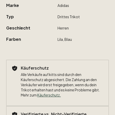
Marke
Adidas
Typ
Drittes
Trikot
Geschlecht
Herren
Farben
Lila,
Blau
Käuferschutz
Alle Verkäufe auf kitts sind durch den
Käuferschutz abgesichert. Die Zahlung an den
Verkäufer wird erst freigegeben, wenn du dein
Trikot erhalten hast und es keine Probleme gibt.
Mehr zum
Käuferschutz
.
Verifizierte vs. Nicht-Verifizierte