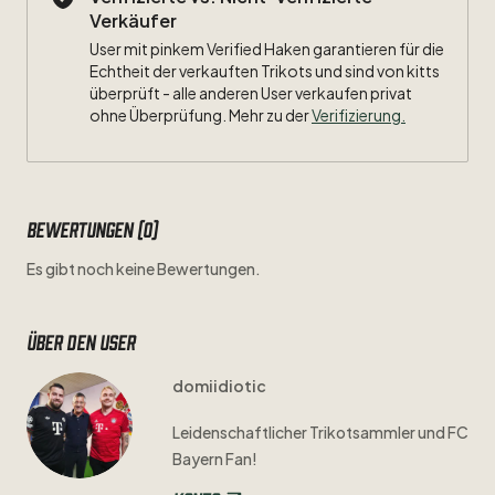
Verkäufer
User mit pinkem Verified Haken garantieren für die
Echtheit der verkauften Trikots und sind von kitts
überprüft - alle anderen User verkaufen privat
ohne Überprüfung. Mehr zu der
Verifizierung.
Bewertungen (0)
Es gibt noch keine Bewertungen.
Über den user
domiidiotic
Leidenschaftlicher
Trikotsammler
und
FC
Bayern
Fan!