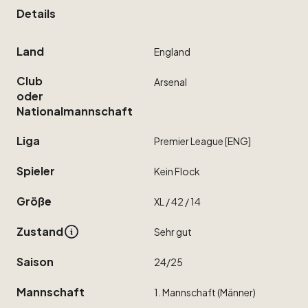
Details
Land
England
Club
Arsenal
oder
Nationalmannschaft
Liga
Premier
League
[ENG]
Spieler
Kein
Flock
Größe
XL
​/​
42
​/​
14
Zustand
Sehr
gut
Saison
24
​/​
25
Mannschaft
1.
Mannschaft
(Männer)