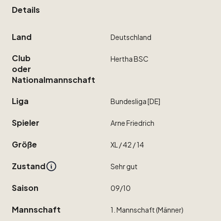
Details
Land
Deutschland
Club
Hertha
BSC
oder
Nationalmannschaft
Liga
Bundesliga
[DE]
Spieler
Arne
Friedrich
Größe
XL
​/​
42
​/​
14
Zustand
Sehr
gut
Saison
09
​/​
10
Mannschaft
1.
Mannschaft
(Männer)