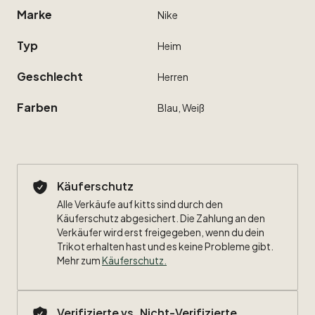
Marke
Nike
Typ
Heim
Geschlecht
Herren
Farben
Blau,
Weiß
Käuferschutz
Alle Verkäufe auf kitts sind durch den
Käuferschutz abgesichert. Die Zahlung an den
Verkäufer wird erst freigegeben, wenn du dein
Trikot erhalten hast und es keine Probleme gibt.
Mehr zum
Käuferschutz
.
Verifizierte vs. Nicht-Verifizierte