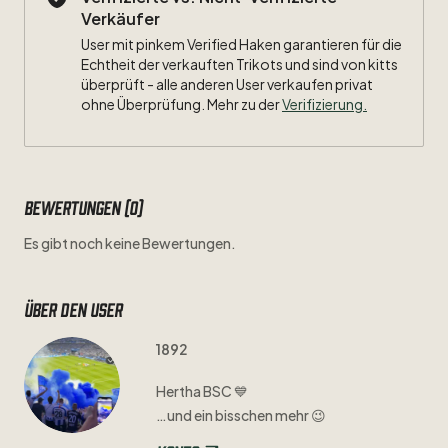
Verkäufer
User mit pinkem Verified Haken garantieren für die
Echtheit der verkauften Trikots und sind von kitts
überprüft - alle anderen User verkaufen privat
ohne Überprüfung. Mehr zu der
Verifizierung.
Bewertungen (0)
Es gibt noch keine Bewertungen.
Über den user
1892
Hertha
BSC
💙
…und
ein
bisschen
mehr
😉