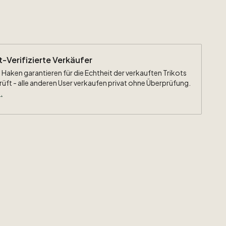
g:
#4
Fabregas
eiten:
La
Liga
Patch
ht-Verifizierte Verkäufer
 Haken garantieren für die Echtheit der verkauften Trikots
rüft - alle anderen User verkaufen privat ohne Überprüfung.
.