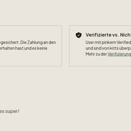
Beflockun
Besonderh
Verifizierte vs. Nic
bgesichert. Die Zahlung an den
User mit pinkem Verified
erhalten hast und es keine
und sind von kitts überp
Mehr zu der
Verifizierung
es super!