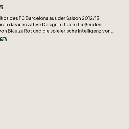
ng
ikot
des
FC
Barcelona
aus
der
Saison
2012
​/​
13
urch
das
innovative
Design
mit
dem
fließenden
von
Blau
zu
Rot
und
die
spielerische
Intelligenz
von
egas.
Als
Nummer
4
war
der
Rückkehrer
aus
London
gen
ielzeit
unter
Tito
Vilanova
ein
zentraler
Baustein
im
der
Katalanen
und
trug
mit
seiner
Übersicht
im
Camp
blich
zum
Gewinn
der
spanischen
Meisterschaft
bei.
cm
cm
​
10
Unicef
Flock
beschädigt