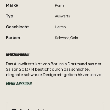
Marke
Puma
Typ
Auswärts
Geschlecht
Herren
Farben
Schwarz,
Gelb
Beschreibung
Das
Auswärtstrikot
von
Borussia
Dortmund
aus
der
Saison
2013
​/​
14
besticht
durch
das
schlichte,
elegante
schwarze
Design
mit
gelben
Akzenten
von
Puma
und
die
kämpferische
Einstellung
von
Julian
Mehr anzeigen
Schieber.
Als
Nummer
23
war
der
Angreifer
in
dieser
Spielzeit
Teil
des
intensiven
Kaders
von
Jürgen
Klopp
und
ist
als
Teil
jener
Dortmunder
Mannschaft
in
Erinnerung,
die
im
Signal
Iduna
Park
leidenschaftlich
um
jeden
Punkt
und
Titel
stritt.