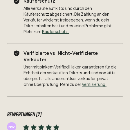
Käuferschutz
Alle Verkäufe auf kitts sind durch den
Größe:
XL
Käuferschutz abgesichert. Die Zahlung an den
Verkäufer wird erst freigegeben, wenn du dein
Maße:
Trikot erhalten hast und es keine Probleme gibt.
Mehr zum
Käuferschutz
.
Breite:
53cm
Länge:
68cm
Verifizierte vs. Nicht-Verifizierte
Verkäufer
Zustand:
9
​/​
10
User mit pinkem Verified Haken garantieren für die
Beflockung:
Echtheit der verkauften Trikots und sind von kitts
#23
Schieber
überprüft - alle anderen User verkaufen privat
ohne Überprüfung. Mehr zu der
Verifizierung.
Besonderheiten:
Bundesliga-Patch
Bewertungen (7)
NW