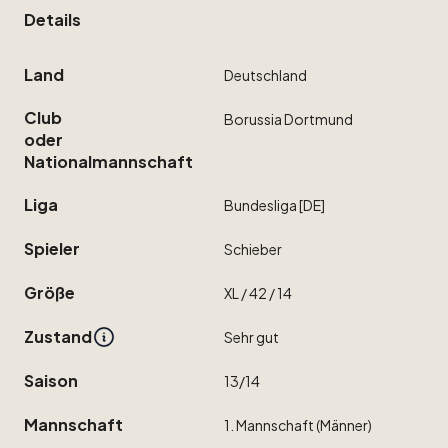
Details
Land
Deutschland
Club
Borussia
Dortmund
oder
Nationalmannschaft
Liga
Bundesliga
[DE]
Spieler
Schieber
Größe
XL
​/​
42
​/​
14
Zustand
Sehr
gut
Saison
13
​/​
14
Mannschaft
1.
Mannschaft
(Männer)