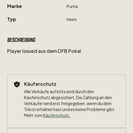
Marke
Puma
Typ
Heim
Beschreibung
Player
Issued
aus
dem
DFB
Pokal
Käuferschutz
Alle Verkäufe auf kitts sind durch den
Käuferschutz abgesichert. Die Zahlung an den
Verkäufer wird erst freigegeben, wenn du dein
Trikot erhalten hast und es keine Probleme gibt.
Mehr zum
Käuferschutz
.