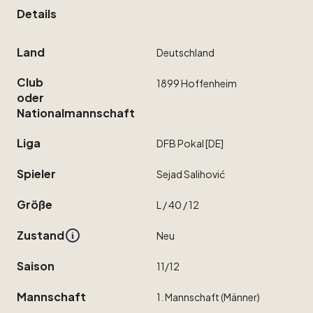
Details
Land
Deutschland
Club
1899
Hoffenheim
oder
Nationalmannschaft
Liga
DFB
Pokal
[DE]
Spieler
Sejad
Salihović
Größe
L
​/​
40
​/​
12
Zustand
Neu
Saison
11
​/​
12
Mannschaft
1.
Mannschaft
(Männer)