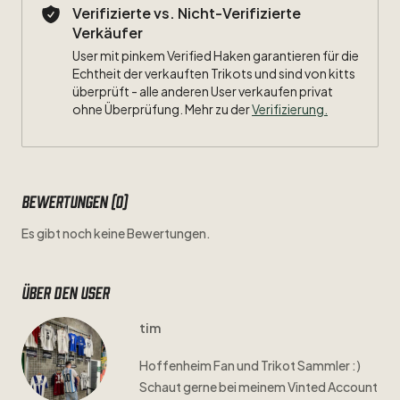
Verifizierte vs. Nicht-Verifizierte
Verkäufer
User mit pinkem Verified Haken garantieren für die
Echtheit der verkauften Trikots und sind von kitts
überprüft - alle anderen User verkaufen privat
ohne Überprüfung. Mehr zu der
Verifizierung.
Bewertungen (0)
Es gibt noch keine Bewertungen.
Über den user
tim
Hoffenheim
Fan
und
Trikot
Sammler
:)
Schaut
gerne
bei
meinem
Vinted
Account