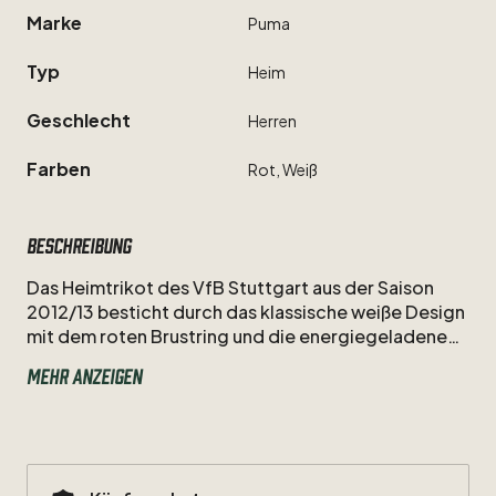
Marke
Puma
Typ
Heim
Geschlecht
Herren
Farben
Rot,
Weiß
Beschreibung
Das
Heimtrikot
des
VfB
Stuttgart
aus
der
Saison
2012
​/​
13
besticht
durch
das
klassische
weiße
Design
mit
dem
roten
Brustring
und
die
energiegeladene
Spielweise
von
Martin
Harnik.
Als
Nummer
7
war
der
Mehr anzeigen
österreichische
Flügelspieler
in
dieser
Spielzeit
eine
treibende
Kraft
im
Angriff
und
ein
fester
Bestandteil
der
Mannschaft
unter
Bruno
Labbadia,
die
im
Mercedes-Benz
Arena
für
leidenschaftlichen
Fußball
sorgte.