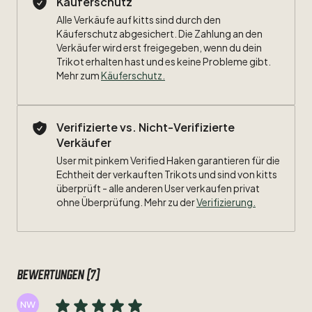
Käuferschutz
Alle Verkäufe auf kitts sind durch den
Größe:
M
Käuferschutz abgesichert. Die Zahlung an den
Verkäufer wird erst freigegeben, wenn du dein
Maße:
Trikot erhalten hast und es keine Probleme gibt.
Mehr zum
Käuferschutz
.
Breite:
64,5cm
Länge:
73,5cm
Verifizierte vs. Nicht-Verifizierte
Verkäufer
Zustand:
7
​/​
10
Flock
leicht
beschädigt
User mit pinkem Verified Haken garantieren für die
Beflockung:
Echtheit der verkauften Trikots und sind von kitts
#7
Harnik
überprüft - alle anderen User verkaufen privat
ohne Überprüfung. Mehr zu der
Verifizierung.
Besonderheiten:
Bundesliga
Patch
Bewertungen (7)
NW