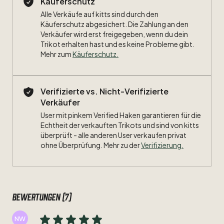
Käuferschutz
Alle Verkäufe auf kitts sind durch den
Größe:
M
Käuferschutz abgesichert. Die Zahlung an den
Verkäufer wird erst freigegeben, wenn du dein
Maße:
Trikot erhalten hast und es keine Probleme gibt.
Mehr zum
Käuferschutz
.
Breite:
Länge:
Verifizierte vs. Nicht-Verifizierte
Verkäufer
Zustand:
9
​/​
10
User mit pinkem Verified Haken garantieren für die
Beflockung:
Echtheit der verkauften Trikots und sind von kitts
#7
Ribery
überprüft - alle anderen User verkaufen privat
ohne Überprüfung. Mehr zu der
Verifizierung.
Bewertungen (7)
NW