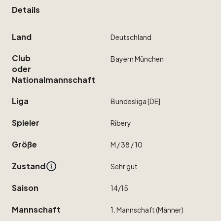
Details
Land
Deutschland
Club
Bayern
München
oder
Nationalmannschaft
Liga
Bundesliga
[DE]
Spieler
Ribery
Größe
M
​/​
38
​/​
10
Zustand
Sehr
gut
Saison
14
​/​
15
Mannschaft
1.
Mannschaft
(Männer)