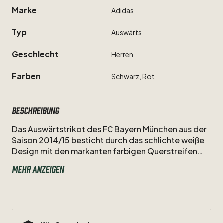
Marke
Adidas
Typ
Auswärts
Geschlecht
Herren
Farben
Schwarz,
Rot
Beschreibung
Das
Auswärtstrikot
des
FC
Bayern
München
aus
der
Saison
2014
​/​
15
besticht
durch
das
schlichte
weiße
Design
mit
den
markanten
farbigen
Querstreifen
und
die
technische
Brillanz
von
Franck
Ribéry.
Als
Mehr anzeigen
Nummer
7
war
der
trickreiche
Flügelstürmer
in
dieser
Spielzeit
unter
Pep
Guardiola
der
Inbegriff
bayerischer
Offensivkunst
und
begeisterte
die
Fans
in
der
Allianz
Arena
mit
seinem
unnachahmlichen
Dribbling.