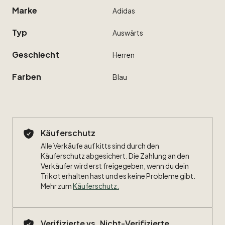
Marke
Adidas
Typ
Auswärts
Geschlecht
Herren
Farben
Blau
Käuferschutz
Alle Verkäufe auf kitts sind durch den
Käuferschutz abgesichert. Die Zahlung an den
Verkäufer wird erst freigegeben, wenn du dein
Trikot erhalten hast und es keine Probleme gibt.
Mehr zum
Käuferschutz
.
Verifizierte vs. Nicht-Verifizierte