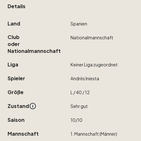
Details
Land
Spanien
Club
Nationalmannschaft
oder
Nationalmannschaft
Liga
Keiner
Liga
zugeordnet
Spieler
Andrés
Iniesta
Größe
L
​/​
40
​/​
12
Zustand
Sehr
gut
Saison
10
​/​
10
Mannschaft
1.
Mannschaft
(Männer)