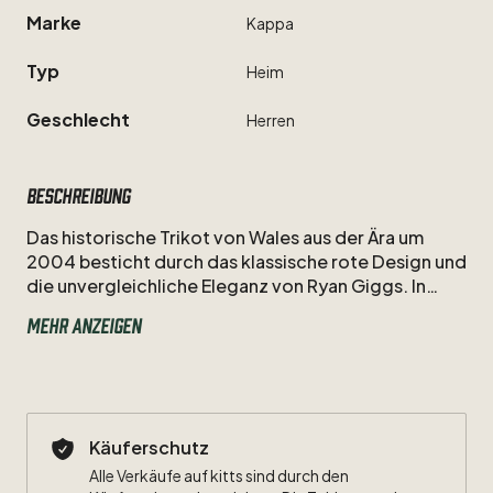
Marke
Kappa
Typ
Heim
Geschlecht
Herren
Beschreibung
Das
historische
Trikot
von
Wales
aus
der
Ära
um
2004
besticht
durch
das
klassische
rote
Design
und
die
unvergleichliche
Eleganz
von
Ryan
Giggs.
In
diesem
Dress
führte
die
Nummer
11
die
Drachen
als
Mehr anzeigen
absolute
Identifikationsfigur
an,
lange
bevor
der
große
internationale
Erfolg
kam.
Ein
nostalgisches
Sammlerstück,
das
die
Ausnahmeklasse
des
walisischen
Flügelspielers
perfekt
widerspiegelt.
Käuferschutz
Größe:
L
Alle Verkäufe auf kitts sind durch den