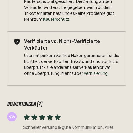
Käuferschutz abgesichert. Die Zahlung an den
Maße:
Verkäufer wird erst freigegeben, wenn du dein
Trikot erhalten hast und es keine Probleme gibt.
Breite:
Mehr zum
Käuferschutz
.
Länge:
Verifizierte vs. Nicht-Verifizierte
Zustand:
7
​/​
10
Verkäufer
Beflockung:
#11
Giggs
User mit pinkem Verified Haken garantieren für die
Echtheit der verkauften Trikots und sind von kitts
überprüft - alle anderen User verkaufen privat
Besonderheiten:&nbsp;enger
Schnitt
ohne Überprüfung. Mehr zu der
Verifizierung.
Bewertungen (7)
NW
Schneller Versand & gute Kommunikation. Alles