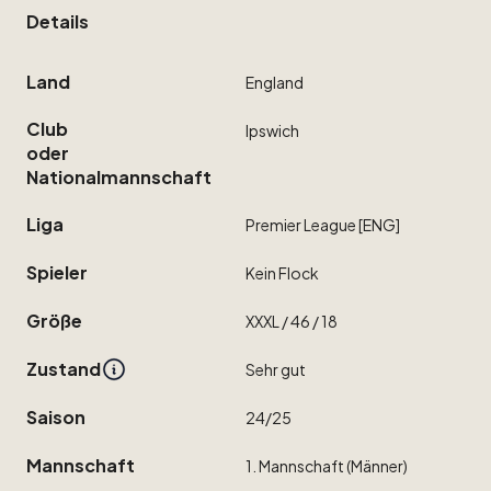
Details
Land
England
Club
Ipswich
oder
Nationalmannschaft
Liga
Premier
League
[ENG]
Spieler
Kein
Flock
Größe
XXXL
​/​
46
​/​
18
Zustand
Sehr
gut
Saison
24
​/​
25
Mannschaft
1.
Mannschaft
(Männer)