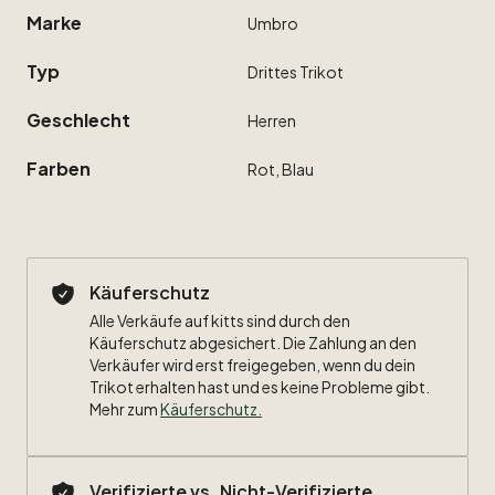
Marke
Umbro
Typ
Drittes
Trikot
Geschlecht
Herren
Farben
Rot,
Blau
Käuferschutz
Alle Verkäufe auf kitts sind durch den
Käuferschutz abgesichert. Die Zahlung an den
Verkäufer wird erst freigegeben, wenn du dein
Trikot erhalten hast und es keine Probleme gibt.
Mehr zum
Käuferschutz
.
Verifizierte vs. Nicht-Verifizierte