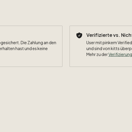
Verifizierte vs. Nic
bgesichert. Die Zahlung an den
User mit pinkem Verified
erhalten hast und es keine
und sind von kitts überp
Mehr zu der
Verifizierung