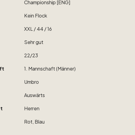
Championship
[ENG]
Kein
Flock
XXL
​/​
44
​/​
16
Sehr
gut
22
​/​
23
ft
1.
Mannschaft
(Männer)
Umbro
Auswärts
t
Herren
Rot,
Blau