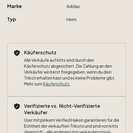
Marke
Adidas
Typ
Heim
Käuferschutz
Alle Verkäufe auf kitts sind durch den
Käuferschutz abgesichert. Die Zahlung an den
Verkäufer wird erst freigegeben, wenn du dein
Trikot erhalten hast und es keine Probleme gibt.
Mehr zum
Käuferschutz
.
Verifizierte vs. Nicht-Verifizierte
Verkäufer
User mit pinkem Verified Haken garantieren für die
Echtheit der verkauften Trikots und sind von kitts
überprüft - alle anderen User verkaufen privat