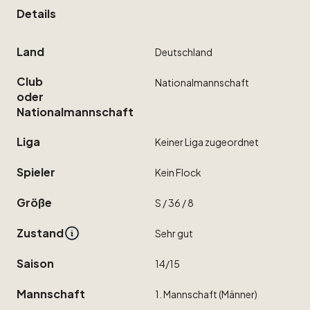
Details
Land
Deutschland
Club
Nationalmannschaft
oder
Nationalmannschaft
Liga
Keiner
Liga
zugeordnet
Spieler
Kein
Flock
Größe
S
​/​
36
​/​
8
Zustand
Sehr
gut
Saison
14
​/​
15
Mannschaft
1.
Mannschaft
(Männer)