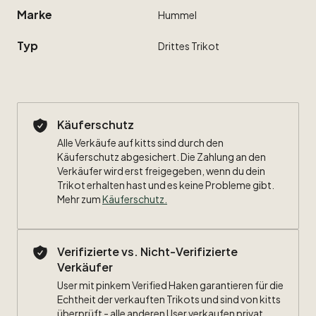
Marke
Hummel
Typ
Drittes
Trikot
Käuferschutz
Alle Verkäufe auf kitts sind durch den
Käuferschutz abgesichert. Die Zahlung an den
Verkäufer wird erst freigegeben, wenn du dein
Trikot erhalten hast und es keine Probleme gibt.
Mehr zum
Käuferschutz
.
Verifizierte vs. Nicht-Verifizierte
Verkäufer
User mit pinkem Verified Haken garantieren für die
Echtheit der verkauften Trikots und sind von kitts
überprüft - alle anderen User verkaufen privat