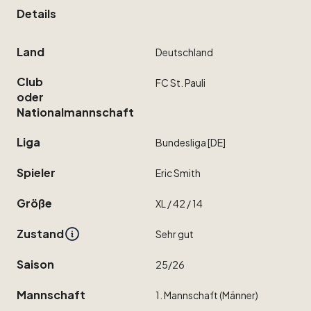
Details
Land
Deutschland
Club
FC
St.
Pauli
oder
Nationalmannschaft
Liga
Bundesliga
[DE]
Spieler
Eric
Smith
Größe
XL
​/​
42
​/​
14
Zustand
Sehr
gut
Saison
25
​/​
26
Mannschaft
1.
Mannschaft
(Männer)