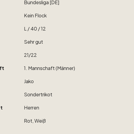
Bundesliga
[DE]
Kein
Flock
L
​/​
40
​/​
12
Sehr
gut
21
​/​
22
ft
1.
Mannschaft
(Männer)
Jako
Sondertrikot
t
Herren
Rot,
Weiß