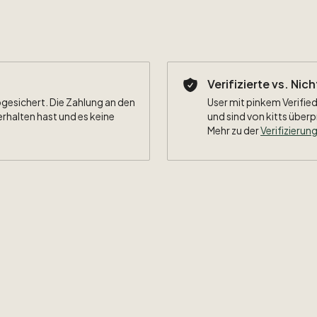
Verifizierte vs. Nic
bgesichert. Die Zahlung an den
User mit pinkem Verified
erhalten hast und es keine
und sind von kitts überp
Mehr zu der
Verifizierung