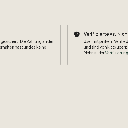
Verifizierte vs. Nic
bgesichert. Die Zahlung an den
User mit pinkem Verified
erhalten hast und es keine
und sind von kitts überp
Mehr zu der
Verifizierung