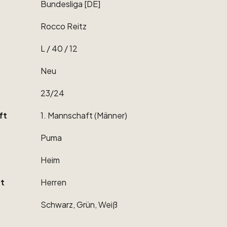
Bundesliga
[DE]
Rocco
Reitz
L
​/​
40
​/​
12
Neu
23
​/​
24
ft
1.
Mannschaft
(Männer)
Puma
Heim
t
Herren
Schwarz,
Grün,
Weiß