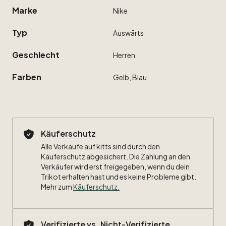
Marke
Nike
Typ
Auswärts
Geschlecht
Herren
Farben
Gelb,
Blau
Käuferschutz
Alle Verkäufe auf kitts sind durch den
Käuferschutz abgesichert. Die Zahlung an den
Verkäufer wird erst freigegeben, wenn du dein
Trikot erhalten hast und es keine Probleme gibt.
Mehr zum
Käuferschutz
.
Verifizierte vs. Nicht-Verifizierte