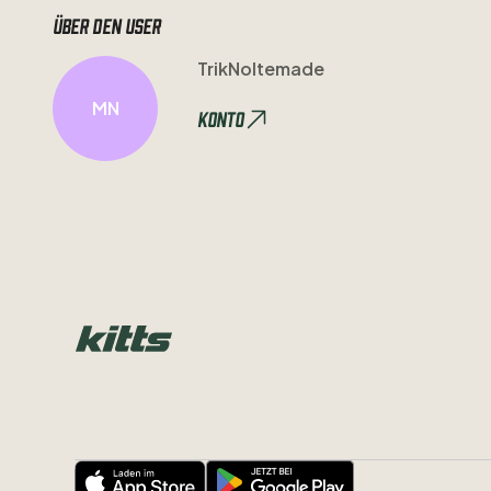
Über den user
TrikNoltemade
MN
Konto