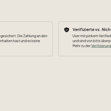
Verifizierte vs. Nic
bgesichert. Die Zahlung an den
User mit pinkem Verified
erhalten hast und es keine
und sind von kitts überp
Mehr zu der
Verifizierung