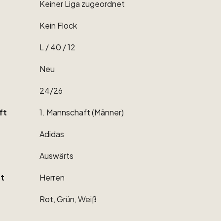
Keiner
Liga
zugeordnet
Kein
Flock
L
​/​
40
​/​
12
Neu
24
​/​
26
ft
1.
Mannschaft
(Männer)
Adidas
Auswärts
t
Herren
Rot,
Grün,
Weiß