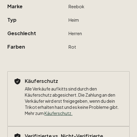
Marke
Reebok
Typ
Heim
Geschlecht
Herren
Farben
Rot
Käuferschutz
Alle Verkäufe auf kitts sind durch den
Käuferschutz abgesichert. Die Zahlung an den
Verkäufer wird erst freigegeben, wenn du dein
Trikot erhalten hast und es keine Probleme gibt.
Mehr zum
Käuferschutz
.
Verifizierte vs. Nicht-Verifizierte