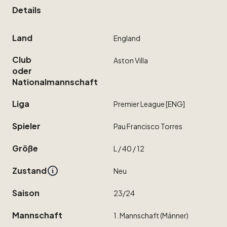
Details
Land
England
Club
Aston
Villa
oder
Nationalmannschaft
Liga
Premier
League
[ENG]
Spieler
Pau
Francisco
Torres
Größe
L
​/​
40
​/​
12
Zustand
Neu
Saison
23
​/​
24
Mannschaft
1.
Mannschaft
(Männer)