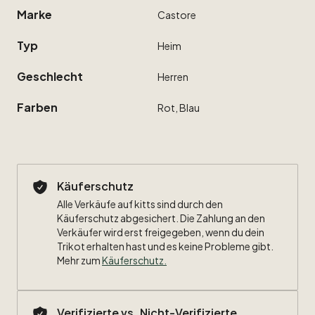
Marke
Castore
Typ
Heim
Geschlecht
Herren
Farben
Rot,
Blau
Käuferschutz
Alle Verkäufe auf kitts sind durch den
Käuferschutz abgesichert. Die Zahlung an den
Verkäufer wird erst freigegeben, wenn du dein
Trikot erhalten hast und es keine Probleme gibt.
Mehr zum
Käuferschutz
.
Verifizierte vs. Nicht-Verifizierte