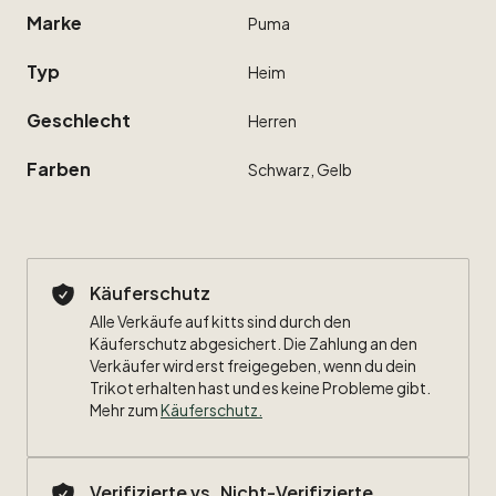
Marke
Puma
Typ
Heim
Geschlecht
Herren
Farben
Schwarz,
Gelb
Käuferschutz
Alle Verkäufe auf kitts sind durch den
Käuferschutz abgesichert. Die Zahlung an den
Verkäufer wird erst freigegeben, wenn du dein
Trikot erhalten hast und es keine Probleme gibt.
Mehr zum
Käuferschutz
.
Verifizierte vs. Nicht-Verifizierte