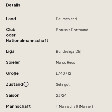
Details
Land
Deutschland
Club
Borussia
Dortmund
oder
Nationalmannschaft
Liga
Bundesliga
[DE]
Spieler
Marco
Reus
Größe
L
​/​
40
​/​
12
Zustand
Sehr
gut
Saison
23
​/​
24
Mannschaft
1.
Mannschaft
(Männer)