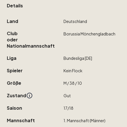
Details
Land
Deutschland
Club
Borussia
Mönchengladbach
oder
Nationalmannschaft
Liga
Bundesliga
[DE]
Spieler
Kein
Flock
Größe
M
​/​
38
​/​
10
Zustand
Gut
Saison
17
​/​
18
Mannschaft
1.
Mannschaft
(Männer)