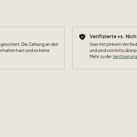
Verifizierte vs. Nic
bgesichert. Die Zahlung an den
User mit pinkem Verified
erhalten hast und es keine
und sind von kitts überp
Mehr zu der
Verifizierung