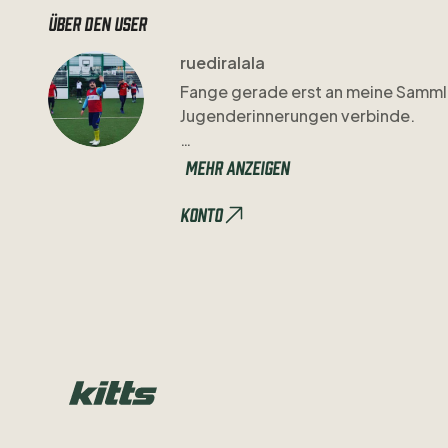
Über den user
ruediralala
Fange
gerade
erst
an
meine
Samml
Jugenderinnerungen
verbinde.
Einen
Holy
Grail
habe
ich
schon
gef
Mehr anzeigen
Was
ich
definitiv
noch
suche:
FC
Ba
Konto
Trikot
von
Gladbach
mit
Logan
Bail