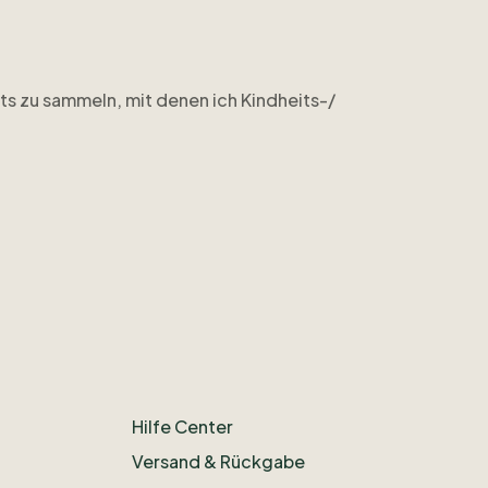
ts
zu
sammeln
​,​
mit
denen
ich
Kindheits-
​/​
ikot
​,​
das
ich
als
Kind
bekommen
habe)
und
ein
TW-
Hilfe Center
Versand & Rückgabe