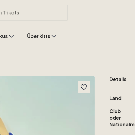
kus
Über kitts
Details
Land
Club
oder
Nationalm