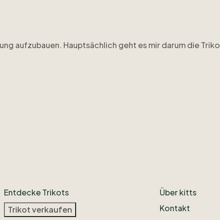
ung
aufzubauen.
Hauptsächlich
geht
es
mir
darum
die
Triko
unden:
Panathinaikos
Athen
2009
​/​
10
yern
Home
01
​/​
02
(das
letzte
Opel-Trikot;
War
das
erste
Tr
ly
als
Flock.
Entdecke Trikots
Über kitts
Kontakt
Trikot verkaufen