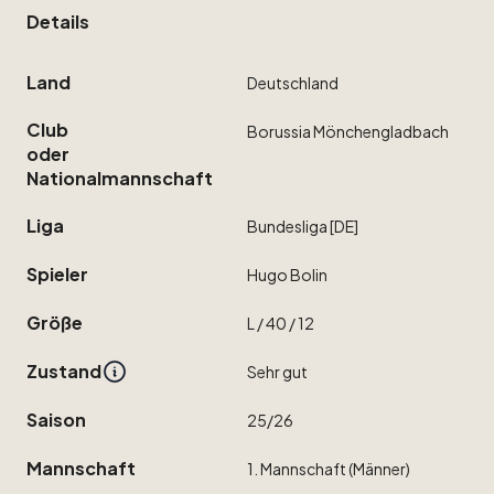
Details
Land
Deutschland
Club
Borussia
Mönchengladbach
oder
Nationalmannschaft
Liga
Bundesliga
[DE]
Spieler
Hugo
Bolin
Größe
L
​/​
40
​/​
12
Zustand
Sehr
gut
Saison
25
​/​
26
Mannschaft
1.
Mannschaft
(Männer)