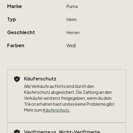
Marke
Puma
Typ
Heim
Geschlecht
Herren
Farben
Weiß
Käuferschutz
Alle Verkäufe auf kitts sind durch den
Käuferschutz abgesichert. Die Zahlung an den
Verkäufer wird erst freigegeben, wenn du dein
Trikot erhalten hast und es keine Probleme gibt.
Mehr zum
Käuferschutz
.
Verifizierte vs. Nicht-Verifizierte