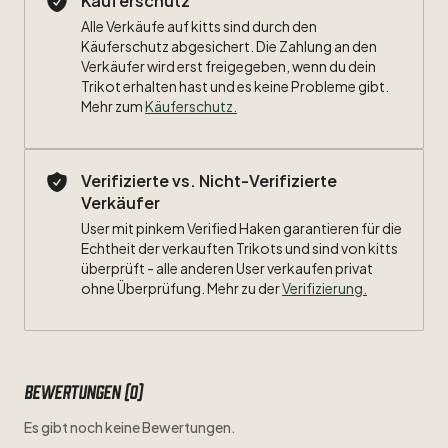
Käuferschutz
Alle Verkäufe auf kitts sind durch den
Käuferschutz abgesichert. Die Zahlung an den
Verkäufer wird erst freigegeben, wenn du dein
Trikot erhalten hast und es keine Probleme gibt.
Mehr zum
Käuferschutz
.
Verifizierte vs. Nicht-Verifizierte
Verkäufer
User mit pinkem Verified Haken garantieren für die
Echtheit der verkauften Trikots und sind von kitts
überprüft - alle anderen User verkaufen privat
ohne Überprüfung. Mehr zu der
Verifizierung.
Bewertungen (0)
Es gibt noch keine Bewertungen.