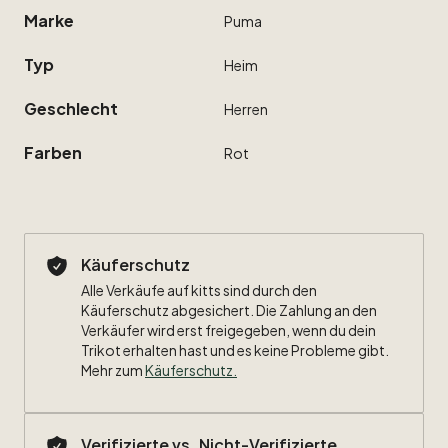
Marke
Puma
Typ
Heim
Geschlecht
Herren
Farben
Rot
Käuferschutz
Alle Verkäufe auf kitts sind durch den
Käuferschutz abgesichert. Die Zahlung an den
Verkäufer wird erst freigegeben, wenn du dein
Trikot erhalten hast und es keine Probleme gibt.
Mehr zum
Käuferschutz
.
Verifizierte vs. Nicht-Verifizierte