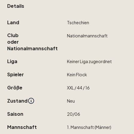
Details
Land
Tschechien
Club
Nationalmannschaft
oder
Nationalmannschaft
Liga
Keiner
Liga
zugeordnet
Spieler
Kein
Flock
Größe
XXL
​/​
44
​/​
16
Zustand
Neu
Saison
20
​/​
06
Mannschaft
1.
Mannschaft
(Männer)