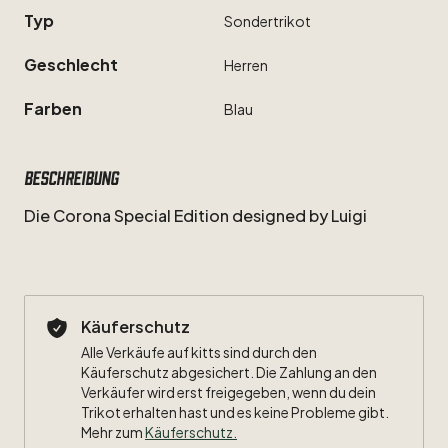
Typ
Sondertrikot
Geschlecht
Herren
Farben
Blau
Beschreibung
Die
Corona
Special
Edition
designed
by
Luigi
Käuferschutz
Alle Verkäufe auf kitts sind durch den
Käuferschutz abgesichert. Die Zahlung an den
Verkäufer wird erst freigegeben, wenn du dein
Trikot erhalten hast und es keine Probleme gibt.
Mehr zum
Käuferschutz
.