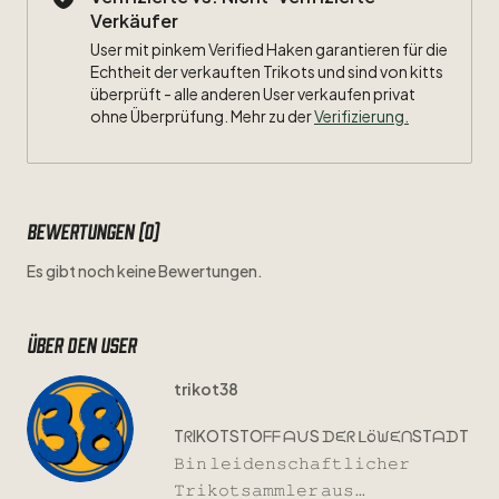
Verkäufer
User mit pinkem Verified Haken garantieren für die
Echtheit der verkauften Trikots und sind von kitts
überprüft - alle anderen User verkaufen privat
ohne Überprüfung. Mehr zu der
Verifizierung.
Bewertungen (0)
Es gibt noch keine Bewertungen.
Über den user
trikot38
TᖇIKOTSTOᖴᖴ
ᗩᙀS
ᗪᙓᖇ
ᒪöᙎᙓᑎSTᗩᗪT
𝙱𝚒𝚗
𝚕𝚎𝚒𝚍𝚎𝚗𝚜𝚌𝚑𝚊𝚏𝚝𝚕𝚒𝚌𝚑𝚎𝚛
𝚃𝚛𝚒𝚔𝚘𝚝𝚜𝚊𝚖𝚖𝚕𝚎𝚛
𝚊𝚞𝚜