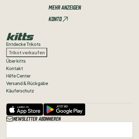
𝙱𝚛𝚊𝚞𝚗𝚜𝚌𝚑𝚠𝚎𝚒𝚐.
𝙸𝚌𝚑
Mehr anzeigen
𝚔𝚘𝚗𝚣𝚎𝚗𝚝𝚛𝚒𝚎𝚛𝚎
𝚖𝚒𝚌𝚑
𝚣𝚞
𝟿𝟻
Konto
𝙿𝚛𝚘𝚣𝚎𝚗𝚝
𝚊𝚞𝚏
𝚂𝚙𝚒𝚎𝚕𝚎𝚛𝚝𝚛𝚒𝚔𝚘𝚝𝚜
𝚍𝚎𝚛
𝙴𝚒𝚗𝚝𝚛𝚊𝚌𝚑𝚝.
𝚂𝚘𝚕𝚕𝚝𝚎𝚝
𝚒𝚑𝚛
𝚒𝚗
𝚍𝚒𝚎𝚜𝚎𝚖
𝙱𝚎𝚛𝚎𝚒𝚌𝚑
Entdecke Trikots
𝚎𝚝𝚠𝚊𝚜
𝚊𝚋𝚣𝚞𝚐𝚎𝚋𝚎𝚗
𝚑𝚊𝚋𝚎𝚗
​,​
𝚖𝚎𝚕𝚍𝚎𝚝
Trikot verkaufen
𝚎𝚞𝚌𝚑
𝚐𝚎𝚛𝚗𝚎
𝚋𝚎𝚒
𝚖𝚒𝚛
:)
Über kitts
Kontakt
Hilfe Center
Versand & Rückgabe
Käuferschutz
Newsletter abonnieren