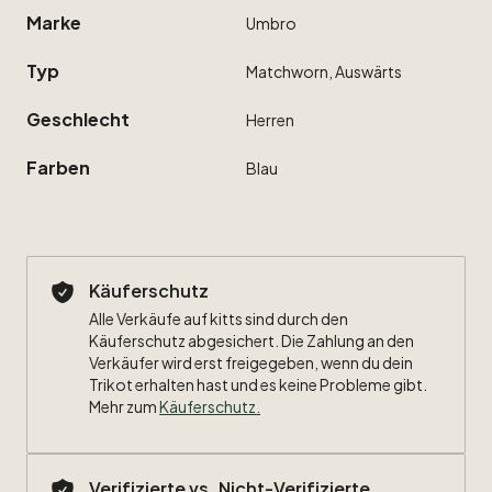
Marke
Umbro
Typ
Matchworn,
Auswärts
Geschlecht
Herren
Farben
Blau
Käuferschutz
Alle Verkäufe auf kitts sind durch den
Käuferschutz abgesichert. Die Zahlung an den
Verkäufer wird erst freigegeben, wenn du dein
Trikot erhalten hast und es keine Probleme gibt.
Mehr zum
Käuferschutz
.
Verifizierte vs. Nicht-Verifizierte