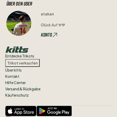
Über den user
atakan
Glück
Auf
⚒️💙
Konto
Entdecke Trikots
Trikot verkaufen
Über kitts
Kontakt
Hilfe Center
Versand & Rückgabe
Käuferschutz