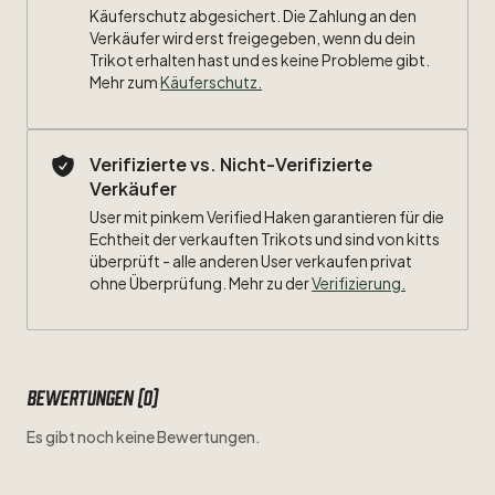
Käuferschutz abgesichert. Die Zahlung an den
Verkäufer wird erst freigegeben, wenn du dein
Trikot erhalten hast und es keine Probleme gibt.
Mehr zum
Käuferschutz
.
Verifizierte vs. Nicht-Verifizierte
Verkäufer
User mit pinkem Verified Haken garantieren für die
Echtheit der verkauften Trikots und sind von kitts
überprüft - alle anderen User verkaufen privat
ohne Überprüfung. Mehr zu der
Verifizierung.
Bewertungen (0)
Es gibt noch keine Bewertungen.