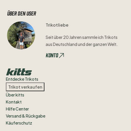
Über den user
Trikotliebe
Seit
über
20
Jahren
sammle
ich
Trikots
aus
Deutschland
und
der
ganzen
Welt.
Konto
Entdecke Trikots
Trikot verkaufen
Über kitts
Kontakt
Hilfe Center
Versand & Rückgabe
Käuferschutz