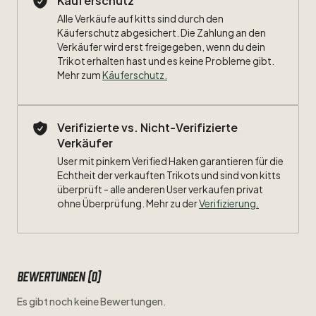
Käuferschutz
Alle Verkäufe auf kitts sind durch den
Käuferschutz abgesichert. Die Zahlung an den
Verkäufer wird erst freigegeben, wenn du dein
Trikot erhalten hast und es keine Probleme gibt.
Mehr zum
Käuferschutz
.
Verifizierte vs. Nicht-Verifizierte
Verkäufer
User mit pinkem Verified Haken garantieren für die
Echtheit der verkauften Trikots und sind von kitts
überprüft - alle anderen User verkaufen privat
ohne Überprüfung. Mehr zu der
Verifizierung.
Bewertungen (0)
Es gibt noch keine Bewertungen.