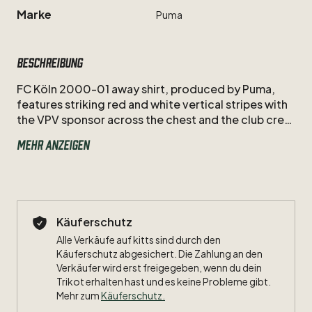
Marke
Puma
Beschreibung
FC
Köln
2000-01
away
shirt,
produced
by
Puma,
features
striking
red
and
white
vertical
stripes
with
the
VPV
sponsor
across
the
chest
and
the
club
crest
on
the
chest.
This
kit
comes
BNWT
(brand
new
with
Mehr anzeigen
tags)
and
was
worn
during
the
Bundesliga
season
by
the
squad
of
that
era.
Its
classic
Puma
styling
and
bold
striped
design
make
it
a
standout
piece
for
FC
Köln
fans
and
Bundesliga
collectors,
combining
historic
appeal
with
wearable
retro
football
style.
Käuferschutz
Alle Verkäufe auf kitts sind durch den
New!
Käuferschutz abgesichert. Die Zahlung an den
Verkäufer wird erst freigegeben, wenn du dein
Trikot erhalten hast und es keine Probleme gibt.
Mehr zum
Käuferschutz
.