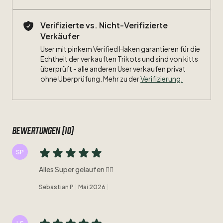
Verifizierte vs. Nicht-Verifizierte
Verkäufer
User mit pinkem Verified Haken garantieren für die
Echtheit der verkauften Trikots und sind von kitts
überprüft - alle anderen User verkaufen privat
ohne Überprüfung. Mehr zu der
Verifizierung.
Bewertungen (10)
SP
Alles Super gelaufen 👍🏻
Sebastian P
Mai 2026
LS