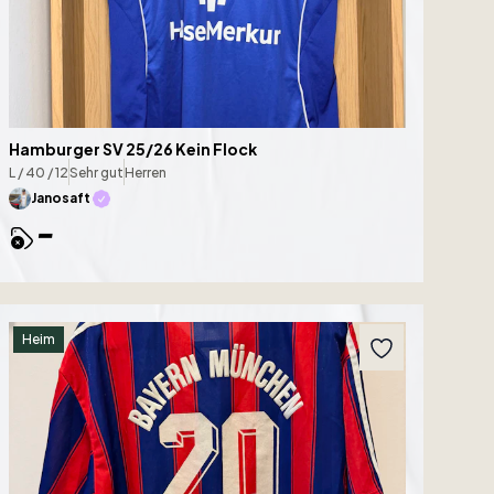
Hamburger SV 25/26 Kein Flock
L / 40 / 12
Sehr gut
Herren
Janosaft
-
Heim