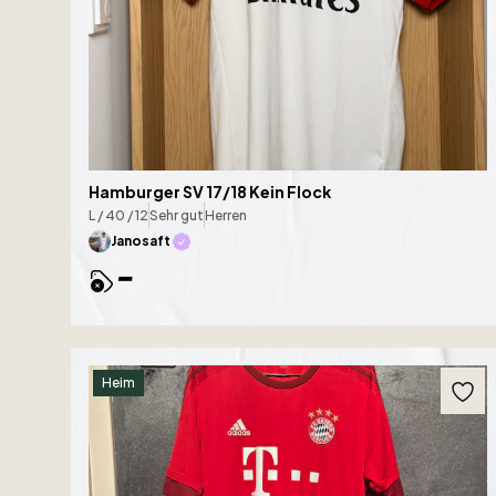
Hamburger SV 17/18 Kein Flock
L / 40 / 12
Sehr gut
Herren
Janosaft
-
Heim