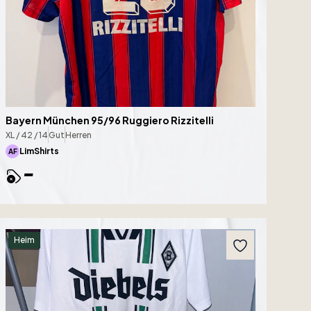
Bayern München 95/96 Ruggiero Rizzitelli
XL / 42 / 14
Gut
Herren
LimShirts
AF
-
Heim