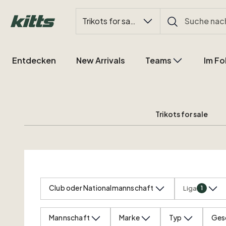
Trikots for sale
Entdecken
New Arrivals
Teams
Im Fo
Trikots for sale
Club oder Nationalmannschaft
Liga
1
Mannschaft
Marke
Typ
Ges