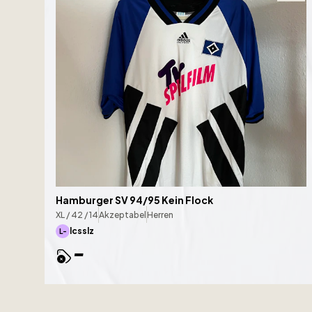
Hamburger SV 94/95 Kein Flock
XL / 42 / 14
Akzeptabel
Herren
lcsslz
L-
-