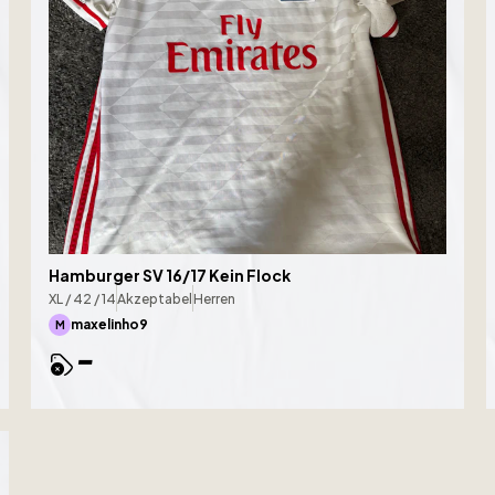
Hamburger SV 16/17 Kein Flock
XL / 42 / 14
Akzeptabel
Herren
maxelinho9
M
-