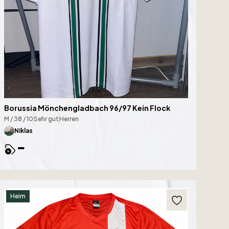
Borussia Mönchengladbach 96/97 Kein Flock
M / 38 / 10
Sehr gut
Herren
Niklas
-
Heim