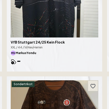
VfB Stuttgart 24/25 Kein Flock
XXL / 44 / 16
Neu
Herren
MarkusYondu
MS
-
Sondertrikot