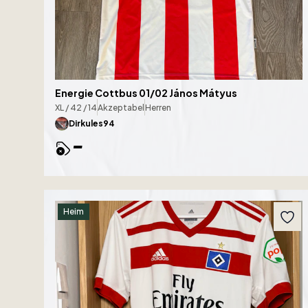
Energie Cottbus 01/02 János Mátyus
XL / 42 / 14
Akzeptabel
Herren
Dirkules94
-
Heim