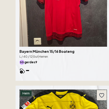
Bayern München 15/16 Boateng
L / 40 / 12
Gut
Herren
gerdes9
SG
-
Heim