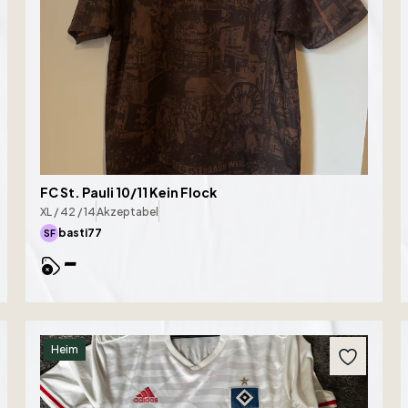
FC St. Pauli 10/11 Kein Flock
XL / 42 / 14
Akzeptabel
basti77
SF
-
Heim