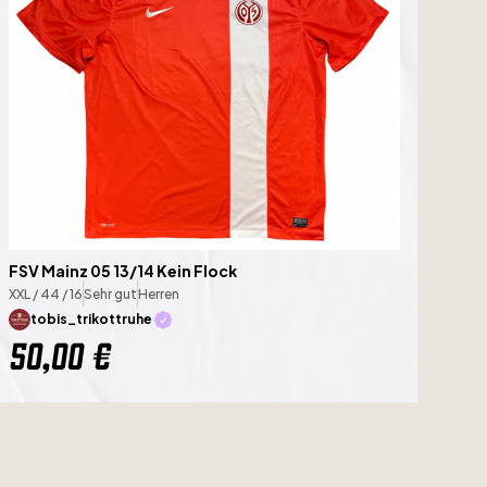
FSV Mainz 05 13/14 Kein Flock
XXL / 44 / 16
Sehr gut
Herren
tobis_trikottruhe
50,00 €