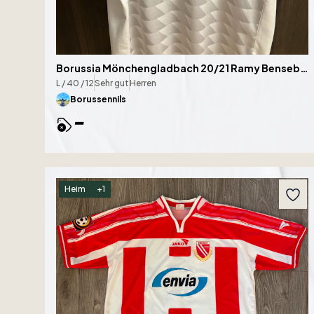
Borussia Mönchengladbach 20/21 Ramy Bensebaini
L / 40 / 12
Sehr gut
Herren
Borussennils
-
Heim
+
1