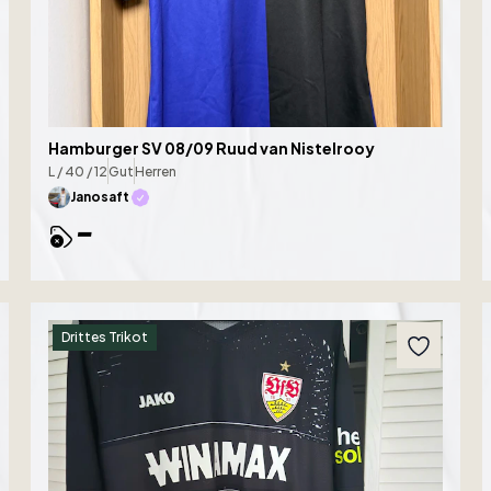
Hamburger SV 08/09 Ruud van Nistelrooy
L / 40 / 12
Gut
Herren
Janosaft
-
Drittes Trikot