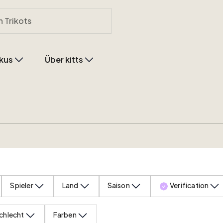
kus
Über kitts
Spieler
Land
Saison
Verification
chlecht
Farben