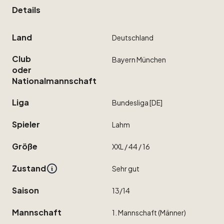
Details
Land
Deutschland
Club
Bayern
München
oder
Nationalmannschaft
Liga
Bundesliga
[DE]
Spieler
Lahm
Größe
XXL
​/​
44
​/​
16
Zustand
Sehr
gut
Saison
13
​/​
14
Mannschaft
1.
Mannschaft
(Männer)