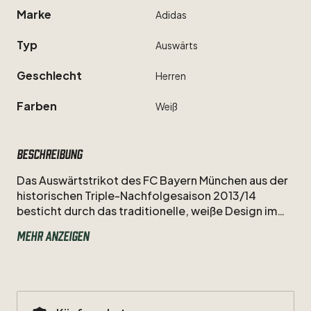
Marke
Adidas
Typ
Auswärts
Geschlecht
Herren
Farben
Weiß
Beschreibung
Das
Auswärtstrikot
des
FC
Bayern
München
aus
der
historischen
Triple-Nachfolgesaison
2013
​/​
14
besticht
durch
das
traditionelle,
weiße
Design
im
bayerischen
Lederhosen-Look
und
die
taktische
Mehr anzeigen
Genialität
von
Philipp
Lahm.
Als
Nummer
21
und
kongenialer
Kapitän
glänzte
der
Weltklasse-
Verteidiger
in
diesem
Adidas-Dress
unter
Pep
Guardiola
vermehrt
im
Mittelfeld
und
führte
den
Rekordmeister
souverän
zum
nächsten
Double
aus