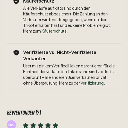
Käuferschutz
Meisterschaft
und
DFB-Pokal.
Alle Verkäufe auf kitts sind durch den
Käuferschutz abgesichert. Die Zahlung an den
Größe:
XXL
Verkäufer wird erst freigegeben, wenn du dein
Trikot erhalten hast und es keine Probleme gibt.
Maße:
Mehr zum
Käuferschutz
.
Breite:
Verifizierte vs. Nicht-Verifizierte
Länge:
Verkäufer
Zustand:
8
​/​
10
User mit pinkem Verified Haken garantieren für die
Echtheit der verkauften Trikots und sind von kitts
überprüft - alle anderen User verkaufen privat
Beflockung:
#21
Lahm
ohne Überprüfung. Mehr zu der
Verifizierung.
Besonderheiten:
Wiesn-Stil,
Bundesliga
Meister
Patch
Bewertungen (7)
NW