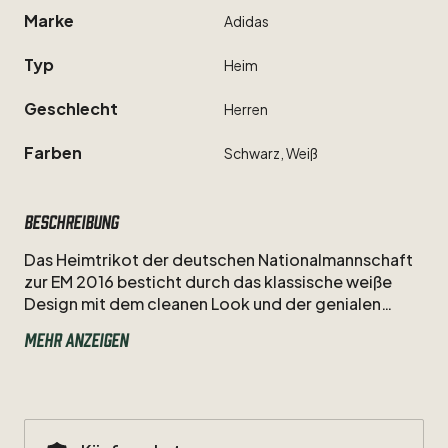
Marke
Adidas
Typ
Heim
Geschlecht
Herren
Farben
Schwarz,
Weiß
Beschreibung
Das
Heimtrikot
der
deutschen
Nationalmannschaft
zur
EM
2016
besticht
durch
das
klassische
weiße
Design
mit
dem
cleanen
Look
und
der
genialen
Spielintelligenz
von
Toni
Kroos.
Als
Nummer
18
zog
Mehr anzeigen
der
Mittelfeldmetronom
in
diesem
Adidas-Dress
die
Fäden
im
deutschen
Spiel
und
lenkte
das
DFB-
Team
bei
dem
Turnier
in
Frankreich
bis
ins
Halbfinale.
Größe:
XL