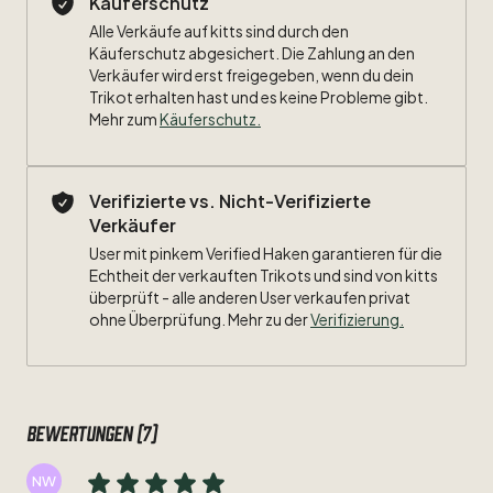
Käuferschutz
Alle Verkäufe auf kitts sind durch den
Maße:
Käuferschutz abgesichert. Die Zahlung an den
Verkäufer wird erst freigegeben, wenn du dein
Breite:
Trikot erhalten hast und es keine Probleme gibt.
Mehr zum
Käuferschutz
.
Länge:
Zustand:
9
​/​
10
Verifizierte vs. Nicht-Verifizierte
Verkäufer
Beflockung:
#18
Kroos
User mit pinkem Verified Haken garantieren für die
Echtheit der verkauften Trikots und sind von kitts
überprüft - alle anderen User verkaufen privat
ohne Überprüfung. Mehr zu der
Verifizierung.
Bewertungen (7)
NW