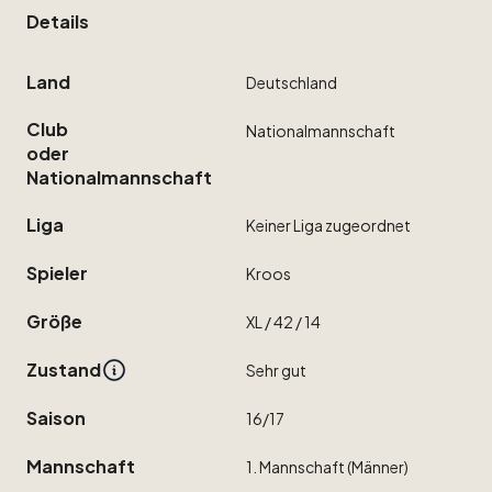
Details
Land
Deutschland
Club
Nationalmannschaft
oder
Nationalmannschaft
Liga
Keiner
Liga
zugeordnet
Spieler
Kroos
Größe
XL
​/​
42
​/​
14
Zustand
Sehr
gut
Saison
16
​/​
17
Mannschaft
1.
Mannschaft
(Männer)