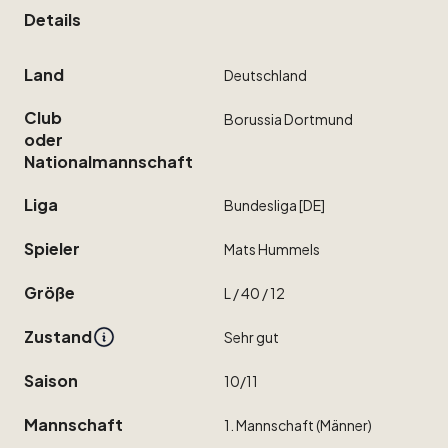
Details
Land
Deutschland
Club
Borussia
Dortmund
oder
Nationalmannschaft
Liga
Bundesliga
[DE]
Spieler
Mats
Hummels
Größe
L
​/​
40
​/​
12
Zustand
Sehr
gut
Saison
10
​/​
11
Mannschaft
1.
Mannschaft
(Männer)