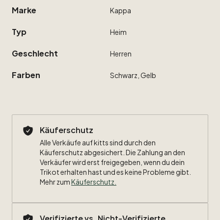
Marke
Kappa
Typ
Heim
Geschlecht
Herren
Farben
Schwarz,
Gelb
Käuferschutz
Alle Verkäufe auf kitts sind durch den
Käuferschutz abgesichert. Die Zahlung an den
Verkäufer wird erst freigegeben, wenn du dein
Trikot erhalten hast und es keine Probleme gibt.
Mehr zum
Käuferschutz
.
Verifizierte vs. Nicht-Verifizierte