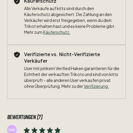
Käuferschutz
Alle Verkäufe auf kitts sind durch den
Größe:
XL
Käuferschutz abgesichert. Die Zahlung an den
Verkäufer wird erst freigegeben, wenn du dein
Maße:
Trikot erhalten hast und es keine Probleme gibt.
Mehr zum
Käuferschutz
.
Breite:
61cm
Länge:
76cm
Verifizierte vs. Nicht-Verifizierte
Verkäufer
Zustand:
8
​/​
10
User mit pinkem Verified Haken garantieren für die
Beflockung:
Echtheit der verkauften Trikots und sind von kitts
#8
Altintop
überprüft - alle anderen User verkaufen privat
ohne Überprüfung. Mehr zu der
Verifizierung.
Besonderheit:
Bundesliga
Patch
Bewertungen (7)
NW