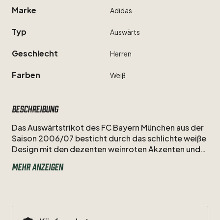
Marke
Adidas
Typ
Auswärts
Geschlecht
Herren
Farben
Weiß
Beschreibung
Das
Auswärtstrikot
des
FC
Bayern
München
aus
der
Saison
2006
​/​
07
besticht
durch
das
schlichte
weiße
Design
mit
den
dezenten
weinroten
Akzenten
und
der
Vielseitigkeit
von
Hamit
Altintop.
Obwohl
der
Mehr anzeigen
Neuzugang
erst
zur
Folgesaison
offiziell
wechselte,
steht
seine
Nummer
8
in
diesem
Adidas-Dress
für
die
spielerische
Qualität,
die
er
kurz
darauf
in
den
Kader
des
Rekordmeisters
einbrachte,
um
die
Dominanz
in
der
Bundesliga
wiederherzustellen.