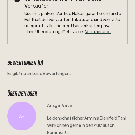
Verkäufer
User mit pinkem Verified Haken garantieren für die
Echtheit der verkauften Trikots und sind von kitts
überprüft - alle anderen User verkaufen privat
ohne Überprüfung. Mehr zu der
Verifizierung.
Bewertungen (0)
Es gibt noch keine Bewertungen.
Über den user
AnsgarVata
A-
Leidenschaftlicher
Arminia
Bielefeld
Fan!
Wir
können
gerne
in
den
Austausch
kommen!