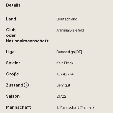
Details
Land
Deutschland
Club
Arminia
Bielefeld
oder
Nationalmannschaft
Liga
Bundesliga
[DE]
Spieler
Kein
Flock
Größe
XL
​/​
42
​/​
14
Zustand
Sehr
gut
Saison
21
​/​
22
Mannschaft
1.
Mannschaft
(Männer)