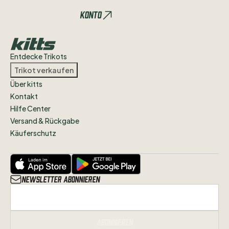
Gerne
Alle
Trikots
anbieten
​,​
die
noch
Konto
nicht
auf
meinem
Profil
zu
sehen
sind
:)
Entdecke Trikots
Trikot verkaufen
Über kitts
Kontakt
Hilfe Center
Versand & Rückgabe
Käuferschutz
Newsletter abonnieren
Abonnieren