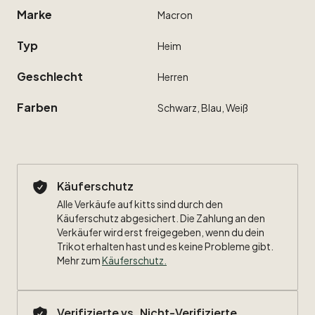
Marke
Macron
Typ
Heim
Geschlecht
Herren
Farben
Schwarz,
Blau,
Weiß
Käuferschutz
Alle Verkäufe auf kitts sind durch den
Käuferschutz abgesichert. Die Zahlung an den
Verkäufer wird erst freigegeben, wenn du dein
Trikot erhalten hast und es keine Probleme gibt.
Mehr zum
Käuferschutz
.
Verifizierte vs. Nicht-Verifizierte