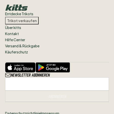
immer
gerne
kontaktieren
um
sich
auszutauschen
oder
zu
verhandeln
;)
Entdecke Trikots
Trikot verkaufen
Über kitts
Kontakt
Hilfe Center
Versand & Rückgabe
Käuferschutz
Newsletter abonnieren
Abonnieren
Datenschutzrichtlinie
Impressum