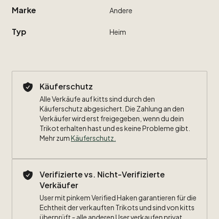
Marke
Andere
Typ
Heim
Käuferschutz
Alle Verkäufe auf kitts sind durch den
Käuferschutz abgesichert. Die Zahlung an den
Verkäufer wird erst freigegeben, wenn du dein
Trikot erhalten hast und es keine Probleme gibt.
Mehr zum
Käuferschutz
.
Verifizierte vs. Nicht-Verifizierte
Verkäufer
User mit pinkem Verified Haken garantieren für die
Echtheit der verkauften Trikots und sind von kitts
überprüft - alle anderen User verkaufen privat