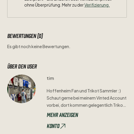
ohne Überprüfung. Mehr zu der
Verifizierung.
Bewertungen (0)
Es gibt noch keine Bewertungen.
Über den user
tim
Hoffenheim
Fan
und
Trikot
Sammler
:)
Schaut
gerne
bei
meinem
Vinted
Account
vorbei
​,​
dort
kommen
gelegentlich
Trikots
online
die
hier
nicht
hochgeladen
sind:
Mehr anzeigen
https://www.vinted.de/member/9355
Konto
2344-gertim
Ansonsten
könnt
ihr
mich
natürlich
auch