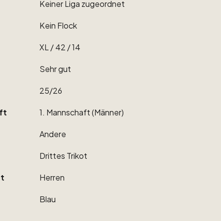
Keiner
Liga
zugeordnet
Kein
Flock
XL
​/​
42
​/​
14
Sehr
gut
25
​/​
26
ft
1.
Mannschaft
(Männer)
Andere
Drittes
Trikot
t
Herren
Blau