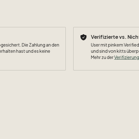
Verifizierte vs. Nic
bgesichert. Die Zahlung an den
User mit pinkem Verified
erhalten hast und es keine
und sind von kitts überp
Mehr zu der
Verifizierung