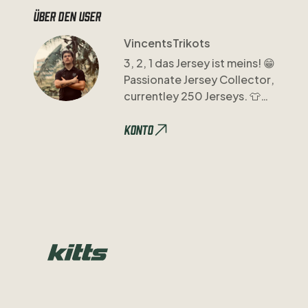
Über den user
VincentsTrikots
3
​,​
2
​,​
1
das
Jersey
ist
meins!
😁
Passionate
Jersey
Collector
​,​
currentley
250
Jerseys.
👕
Trikot
Acc
Insta:
@vincentstrikots
Konto