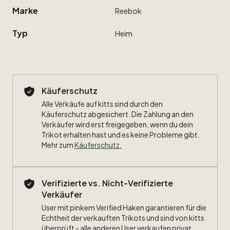
Marke
Reebok
Typ
Heim
Käuferschutz
Alle Verkäufe auf kitts sind durch den
Käuferschutz abgesichert. Die Zahlung an den
Verkäufer wird erst freigegeben, wenn du dein
Trikot erhalten hast und es keine Probleme gibt.
Mehr zum
Käuferschutz
.
Verifizierte vs. Nicht-Verifizierte
Verkäufer
User mit pinkem Verified Haken garantieren für die
Echtheit der verkauften Trikots und sind von kitts
überprüft - alle anderen User verkaufen privat