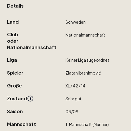
Details
Land
Schweden
Club
Nationalmannschaft
oder
Nationalmannschaft
Liga
Keiner
Liga
zugeordnet
Spieler
Zlatan
Ibrahimović
Größe
XL
​/​
42
​/​
14
Zustand
Sehr
gut
Saison
08
​/​
09
Mannschaft
1.
Mannschaft
(Männer)