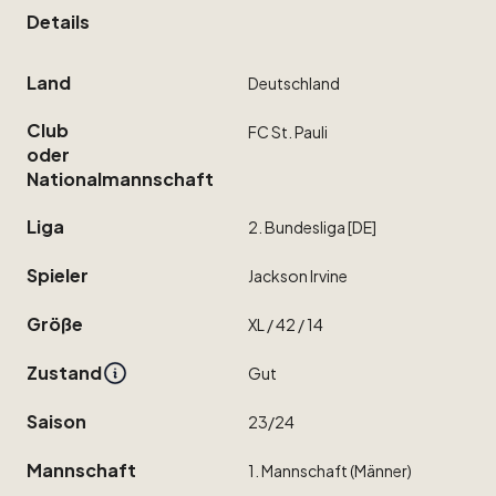
Details
Land
Deutschland
Club
FC
St.
Pauli
oder
Nationalmannschaft
Liga
2.
Bundesliga
[DE]
Spieler
Jackson
Irvine
Größe
XL
​/​
42
​/​
14
Zustand
Gut
Saison
23
​/​
24
Mannschaft
1.
Mannschaft
(Männer)