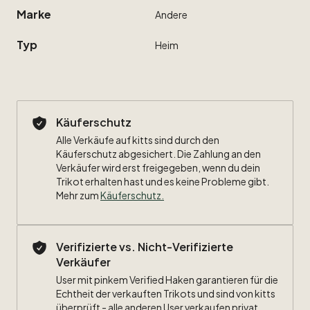
Marke
Andere
Typ
Heim
Käuferschutz
Alle Verkäufe auf kitts sind durch den
Käuferschutz abgesichert. Die Zahlung an den
Verkäufer wird erst freigegeben, wenn du dein
Trikot erhalten hast und es keine Probleme gibt.
Mehr zum
Käuferschutz
.
Verifizierte vs. Nicht-Verifizierte
Verkäufer
User mit pinkem Verified Haken garantieren für die
Echtheit der verkauften Trikots und sind von kitts
überprüft - alle anderen User verkaufen privat