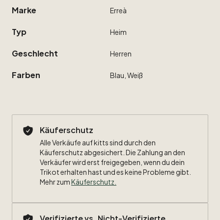
Marke
Erreà
Typ
Heim
Geschlecht
Herren
Farben
Blau,
Weiß
Käuferschutz
Alle Verkäufe auf kitts sind durch den
Käuferschutz abgesichert. Die Zahlung an den
Verkäufer wird erst freigegeben, wenn du dein
Trikot erhalten hast und es keine Probleme gibt.
Mehr zum
Käuferschutz
.
Verifizierte vs. Nicht-Verifizierte