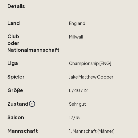
Details
Land
England
Club
Millwall
oder
Nationalmannschaft
Liga
Championship
[ENG]
Spieler
Jake
Matthew
Cooper
Größe
L
​/​
40
​/​
12
Zustand
Sehr
gut
Saison
17
​/​
18
Mannschaft
1.
Mannschaft
(Männer)