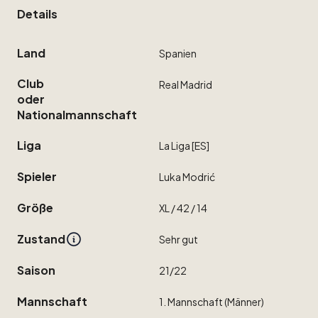
Details
Land
Spanien
Club
Real
Madrid
oder
Nationalmannschaft
Liga
La
Liga
[ES]
Spieler
Luka
Modrić
Größe
XL
​/​
42
​/​
14
Zustand
Sehr
gut
Saison
21
​/​
22
Mannschaft
1.
Mannschaft
(Männer)