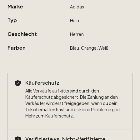
Marke
Adidas
Typ
Heim
Geschlecht
Herren
Farben
Blau,
Orange,
Weiß
Käuferschutz
Alle Verkäufe auf kitts sind durch den
Käuferschutz abgesichert. Die Zahlung an den
Verkäufer wird erst freigegeben, wenn du dein
Trikot erhalten hast und es keine Probleme gibt.
Mehr zum
Käuferschutz
.
Verifizierte vs. Nicht-Verifizierte